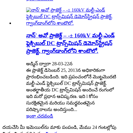
నాన్' అవో ప్రాజెక్ట్ – -± 160kV మల్టీ-ఎండ్
ఫ్లెక్సిబుల్ DC ట్రాన్స్‌మిషన్ డెమోన్‌స్ట్రేషన్
ప్రాజెక్ట్, గ్వాంగ్‌డాంగ్‌లోని శాంటౌలో.
అడ్మిన్ ద్వారా 28-03-22న
ఈ ప్రాజెక్ట్ డిసెంబర్ 25, 2013న అధికారికంగా
ప్రారంభించబడింది. ఇది ప్రపంచంలోనే మొట్టమొదటి
మల్టీ-ఎండ్ ఫ్లెక్సిబుల్ DC ట్రాన్స్‌మిషన్ ప్రాజెక్ట్.
అంతర్జాతీయ DC ట్రాన్స్‌మిషన్ అందించే రంగంలో
ఇది మరో ప్రధాన ఆవిష్కరణ. ఇది l కోసం
సురక్షితమైన మరియు సమర్థవంతమైన
పరిష్కారాలను అందిస్తుంది...
ఇంకా చదవండి
దయచేసి మీ ఇమెయిల్‌ను మాకు పంపండి, మేము 24 గంటల్లోపు