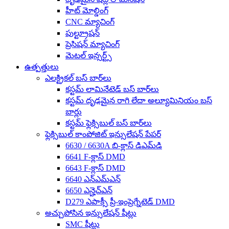
హీట్ మోల్డింగ్
CNC మ్యాచింగ్
పుల్ట్రూషన్
ప్రెసిషన్ మ్యాచింగ్
మెటల్ ఇన్సర్ట్స్
ఉత్పత్తులు
ఎలక్ట్రికల్ బస్ బార్‌లు
కస్టమ్ లామినేటెడ్ బస్ బార్‌లు
కస్టమ్ దృఢమైన రాగి లేదా అల్యూమినియం బస్
బార్లు
కస్టమ్ ఫ్లెక్సిబుల్ బస్ బార్‌లు
ఫ్లెక్సిబుల్ కాంపోజిట్ ఇన్సులేషన్ పేపర్
6630 / 6630A బి-క్లాస్ డిఎమ్‌డి
6641 F-క్లాస్ DMD
6643 F-క్లాస్ DMD
6640 ఎన్ఎమ్ఎన్
6650 ఎన్హెచ్ఎన్
D279 ఎపాక్సీ ప్రీ-ఇంప్రెగ్నేటెడ్ DMD
అచ్చుపోసిన ఇన్సులేషన్ షీట్లు
SMC షీట్లు