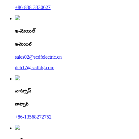
+86-838-3330627
ఇ-మెయిల్
ఇ-మెయిల్
sales02@scdfelectric.cn
dch17@scdfdg.com
వాట్సాప్
వాట్సాప్
+86-13568272752