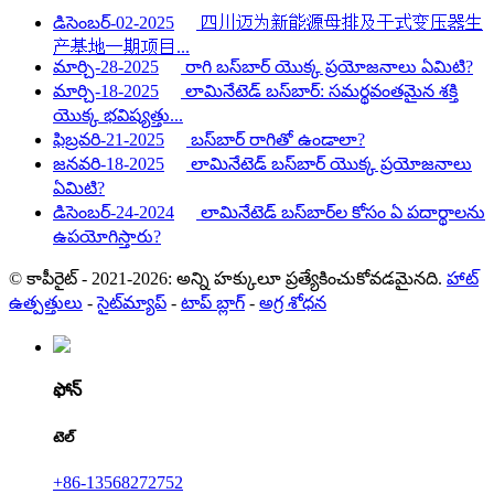
డిసెంబర్-02-2025
四川迈为新能源母排及干式变压器生
产基地一期项目...
మార్చి-28-2025
రాగి బస్‌బార్ యొక్క ప్రయోజనాలు ఏమిటి?
మార్చి-18-2025
లామినేటెడ్ బస్‌బార్: సమర్థవంతమైన శక్తి
యొక్క భవిష్యత్తు...
ఫిబ్రవరి-21-2025
బస్‌బార్ రాగితో ఉండాలా?
జనవరి-18-2025
లామినేటెడ్ బస్‌బార్ యొక్క ప్రయోజనాలు
ఏమిటి?
డిసెంబర్-24-2024
లామినేటెడ్ బస్‌బార్‌ల కోసం ఏ పదార్థాలను
ఉపయోగిస్తారు?
© కాపీరైట్ - 2021-2026: అన్ని హక్కులూ ప్రత్యేకించుకోవడమైనది.
హాట్
ఉత్పత్తులు
-
సైట్‌మ్యాప్
-
టాప్ బ్లాగ్
-
అగ్ర శోధన
ఫోన్
టెల్
+86-13568272752