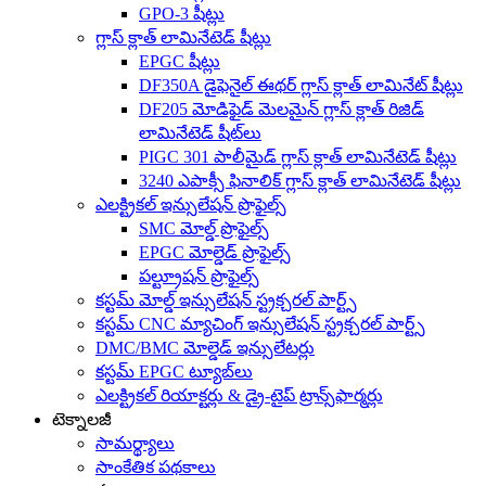
GPO-3 షీట్లు
గ్లాస్ క్లాత్ లామినేటెడ్ షీట్లు
EPGC షీట్లు
DF350A డైఫెనైల్ ఈథర్ గ్లాస్ క్లాత్ లామినేట్ షీట్లు
DF205 మోడిఫైడ్ మెలమైన్ గ్లాస్ క్లాత్ రిజిడ్
లామినేటెడ్ షీట్‌లు
PIGC 301 పాలీమైడ్ గ్లాస్ క్లాత్ లామినేటెడ్ షీట్లు
3240 ఎపాక్సీ ఫినాలిక్ గ్లాస్ క్లాత్ లామినేటెడ్ షీట్లు
ఎలక్ట్రికల్ ఇన్సులేషన్ ప్రొఫైల్స్
SMC మోల్డ్ ప్రొఫైల్స్
EPGC మోల్డెడ్ ప్రొఫైల్స్
పల్ట్రూషన్ ప్రొఫైల్స్
కస్టమ్ మోల్డ్ ఇన్సులేషన్ స్ట్రక్చరల్ పార్ట్స్
కస్టమ్ CNC మ్యాచింగ్ ఇన్సులేషన్ స్ట్రక్చరల్ పార్ట్స్
DMC/BMC మోల్డెడ్ ఇన్సులేటర్లు
కస్టమ్ EPGC ట్యూబ్‌లు
ఎలక్ట్రికల్ రియాక్టర్లు & డ్రై-టైప్ ట్రాన్స్‌ఫార్మర్లు
టెక్నాలజీ
సామర్థ్యాలు
సాంకేతిక పథకాలు