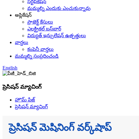
సర్టిఫికేషన్
మమ్మల్ని ఎందుకు ఎంచుకున్నావు
అప్లికేషన్
ప్రాజెక్ట్ కేసులు
ఎలక్ట్రికల్ బస్‌బార్
విద్యుత్ ఇన్సులేషన్ ఉత్పత్తులు
వార్తలు
కంపెనీ వార్తలు
మమ్మల్ని సంప్రదించండి
English
ప్రెసిషన్ మ్యాచింగ్
హొమ్ పేజ్
ప్రెసిషన్ మ్యాచింగ్
ప్రెసిషన్ మెషినింగ్ వర్క్‌షాప్