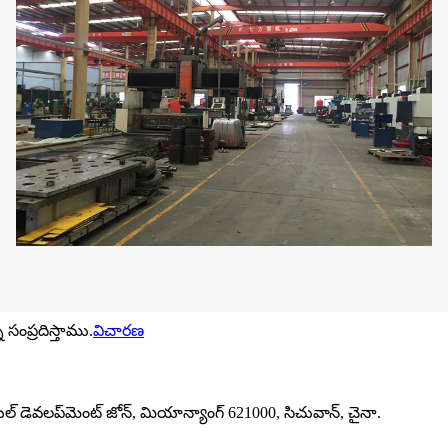
సంప్రదిస్తాము.
విచారణ
ియల్ డెవలప్‌మెంట్ జోన్, మియాన్యాంగ్ 621000, సిచువాన్, చైనా.