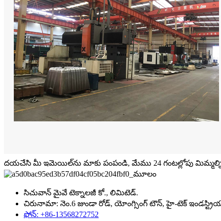
దయచేసి మీ ఇమెయిల్‌ను మాకు పంపండి, మేము 24 గంటల్లోపు మిమ్మల్ని 
సిచువాన్ మైవే టెక్నాలజీ కో., లిమిటెడ్.
చిరునామా: నెం.6 జుండా రోడ్, యోంగ్సింగ్ టౌన్, హై-టెక్ ఇండస్ట్ర
ఫోన్: +86-13568272752