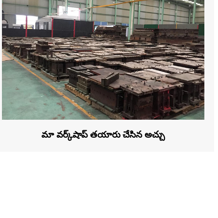
మా వర్క్‌షాప్ తయారు చేసిన అచ్చు