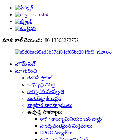
మాకు కాల్ చేయండి:+86-13568272752
హొమ్ పేజ్
మా గురించి
కంపెనీ ప్రొఫైల్
అభివృద్ధి చరిత్ర
కార్పొరేట్ సంస్కృతి
ఎంటర్‌ప్రైజ్ అర్హత
వ్యాపార భాగస్వాములు
ఉత్పత్తి సౌకర్యాలు
రాగి / అల్యూమినియం బస్ బార్లు
సౌకర్యవంతమైన మిశ్రమాలు
EPGC ట్యూబ్‌లు
దృఢమైన షీట్ల లామినేషన్